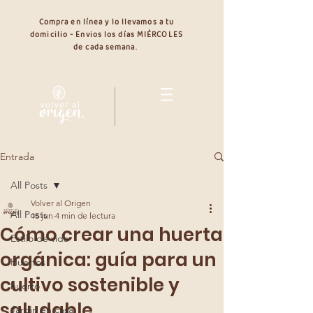
Compra en línea y lo llevamos a tu
domicilio - Envios los días MIÉRCOLES
de cada semana.
Entrada
All Posts
Volver al Origen
All Posts
15 jun
4 min de lectura
Cómo crear una huerta
Estilo de vida
orgánica: guía para un
Huertos
cultivo sostenible y
huerto
saludable
Jardin en casa