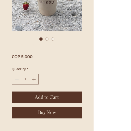
Planta madre de Fresa
Price
COP 5,000
Quantity
*
Add to Cart
Buy Now