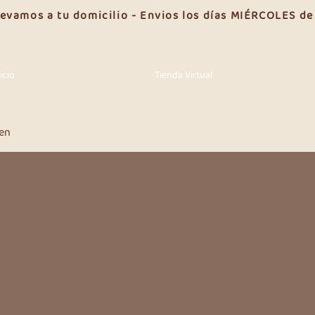
llevamos a tu domicilio - Envios los días MIÉRCOLES d
icio
Tienda Virtual
gen