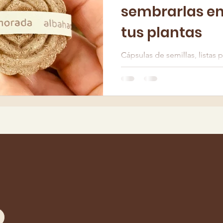
sembrarlas en
tus plantas
Cápsulas de semillas, listas 
plantas llena con medicina.