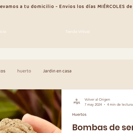
llevamos a tu domicilio - Envios los días MIÉRCOLES d
icio
Tienda Virtual
tos
huerto
Jardin en casa
Volver al Origen
7 may 2024
4 min de lectura
Huertos
Bombas de se