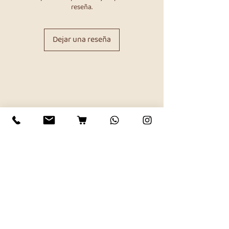
reseña.
Dejar una reseña
Productos
relacionados
Huerta
Calendario Digital de
Semillas orgánicas