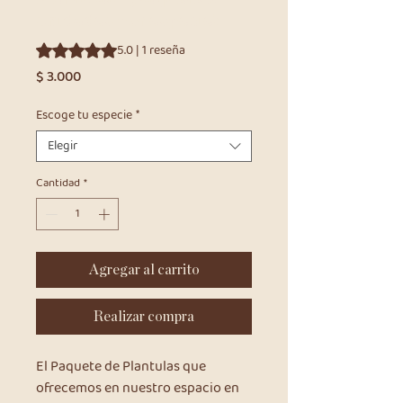
unidades por especie)
Según 1 reseña, la calificación es de 5.0 de 5 estrellas
5.0 | 1 reseña
Precio
$ 3.000
Escoge tu especie
*
Elegir
Cantidad
*
Agregar al carrito
Realizar compra
El Paquete de Plantulas que
ofrecemos en nuestro espacio en