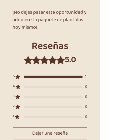
¡No dejes pasar esta oportunidad y
adquiere tu paquete de plantulas
hoy mismo!
Reseñas
5.0
Obtuvo 5 de 5 estrellas.
5
1
4
0
3
0
2
0
1
0
Dejar una reseña