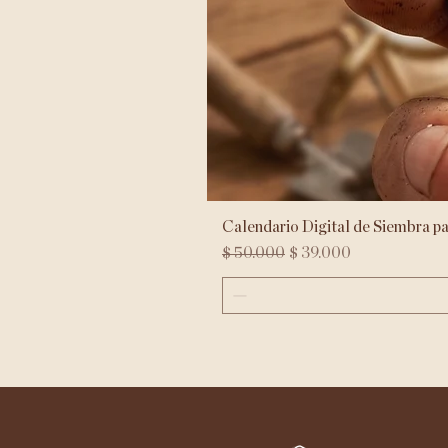
Calendario Digital de Siembra p
Precio
Precio de oferta
$ 50.000
$ 39.000