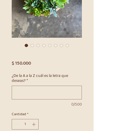
Letras suculentas
Precio
$ 150.000
¿De la A a la Z cuál es la letra que
deseas?
*
0/500
Cantidad
*