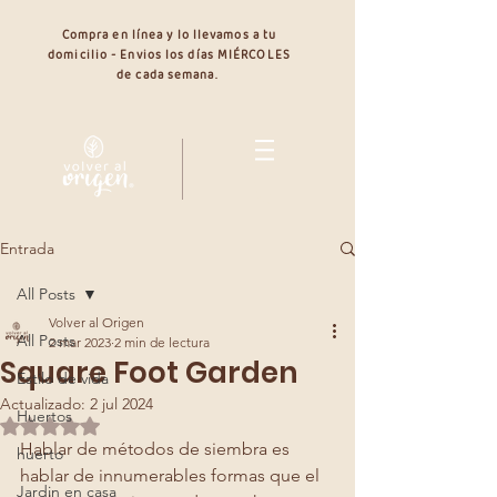
Compra en línea y lo llevamos a tu
domicilio - Envios los días MIÉRCOLES
de cada semana.
Entrada
All Posts
Volver al Origen
All Posts
2 mar 2023
2 min de lectura
Square Foot Garden
Estilo de vida
Actualizado:
2 jul 2024
Huertos
Obtuvo NaN de 5 estrellas.
Hablar de métodos de siembra es 
huerto
hablar de innumerables formas que el 
Jardin en casa