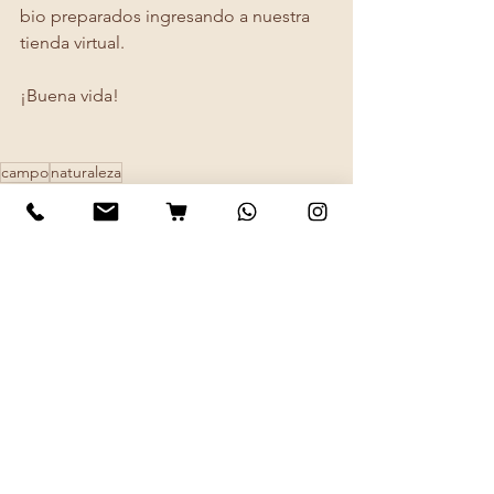
bio preparados ingresando a nuestra 
tienda virtual.
¡Buena vida!
campo
naturaleza
Consejos para huertos productivos
cultivoencasa
squardfootgarden
huertocuadrado
huertospiecuadrado
Ver todo
Entradas recientes