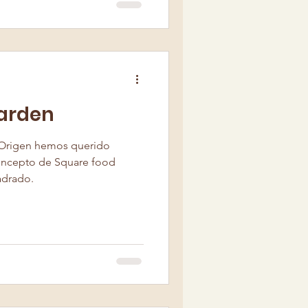
erpo humano, también influye
elo y la fuerza vital que
Garden
l Origen hemos querido
oncepto de Square food
adrado.