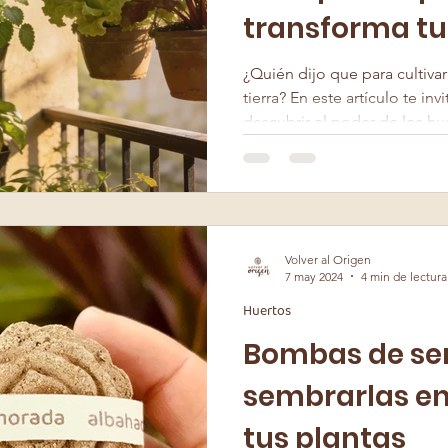
transforma tu
oasis verde
¿Quién dijo que para cultiva
tierra? En este artículo te inv
descubrir el poder de los hue
Volver al Origen
7 may 2024
4 min de lectura
Huertos
Bombas de se
sembrarlas en
tus plantas