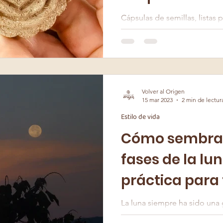
Cápsulas de semillas, listas 
plantas llena con medicina.
Volver al Origen
15 mar 2023
2 min de lectur
Estilo de vida
Cómo sembrar
fases de la lun
práctica para
La luna siempre ha sido una 
tierra con sabiduría ancestra