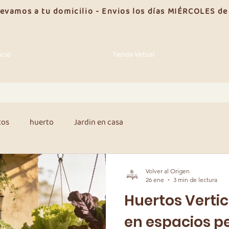
llevamos a tu domicilio - Envios los días MIÉRCOLES d
icio
Tienda Virtual
tos
huerto
Jardin en casa
Volver al Origen
26 ene
3 min de lectura
Huertos Vertic
en espacios p