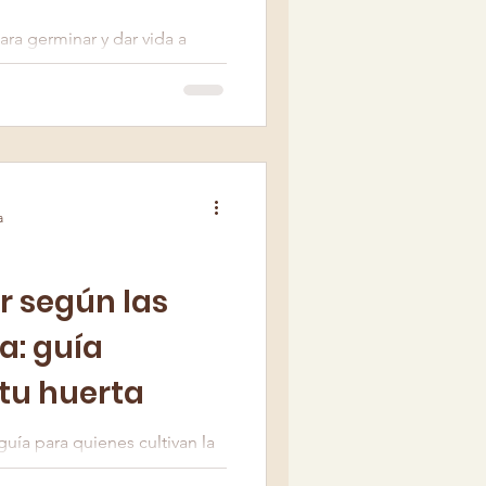
para germinar y dar vida a
a
 según las
a: guía
 tu huerta
guía para quienes cultivan la
l. Su presencia no solo marca