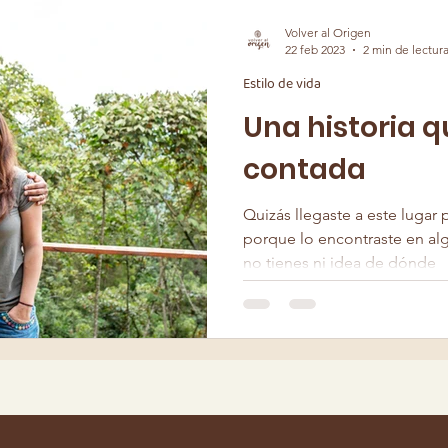
Volver al Origen
22 feb 2023
2 min de lectur
Estilo de vida
Una historia 
contada
Quizás llegaste a este luga
porque lo encontraste en alg
no tienes ni idea de dónde