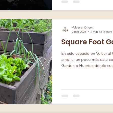
los ritmos del mar o del cu
en las plantas, el agua del su
impulsa el crecimiento.
Volver al Origen
2 mar 2023
2 min de lectura
Square Foot 
En este espacio en Volver a
ampliar un poco más este c
Garden o Huertos de pie cu